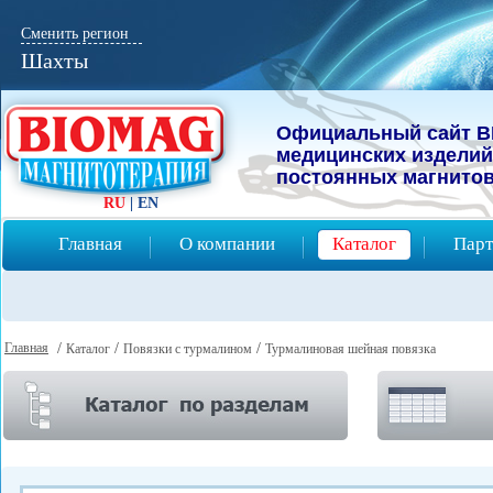
Сменить регион
Шахты
Официальный сайт B
мeдицинcких изделий
постоянных магнитов
RU
|
EN
Главная
О компании
Каталог
Парт
Главная
/
/
/
Каталог
Повязки с турмалином
Турмалиновая шейная повязка